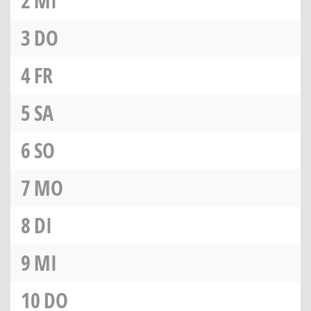
2
MI
3
DO
4
FR
5
SA
6
SO
7
MO
8
DI
9
MI
10
DO