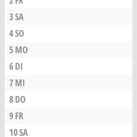
2
FR
3
SA
4
SO
5
MO
6
DI
7
MI
8
DO
9
FR
10
SA