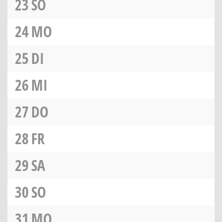
23
SO
24
MO
25
DI
26
MI
27
DO
28
FR
29
SA
30
SO
31
MO