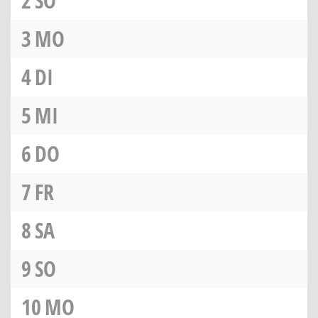
2
SO
3
MO
4
DI
5
MI
6
DO
7
FR
8
SA
9
SO
10
MO