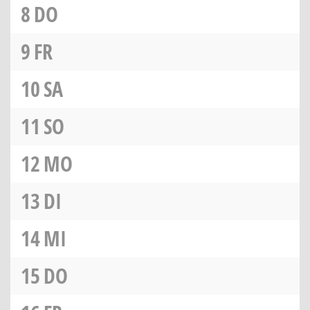
8
DO
9
FR
10
SA
11
SO
12
MO
13
DI
14
MI
15
DO