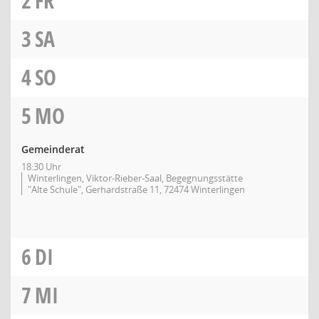
2
FR
3
SA
4
SO
5
MO
Gemeinderat
18:30 Uhr
Winterlingen, Viktor-Rieber-Saal, Begegnungsstätte
"Alte Schule", Gerhardstraße 11, 72474 Winterlingen
6
DI
7
MI