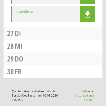
Beschlüsse
27
DI
28
MI
29
DO
30
FR
automatisch aktualisiert durch
Software:
SessionNet-Tasker am: 06.08.2026
Sitzungsdienst
(Wird in
19:01:10
Session