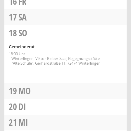
16
FR
17
SA
18
SO
Gemeinderat
18:00 Uhr
Winterlingen, Viktor-Rieber-Saal, Begegnungsstätte
"Alte Schule", Gerhardstraße 11, 72474 Winterlingen
19
MO
20
DI
21
MI