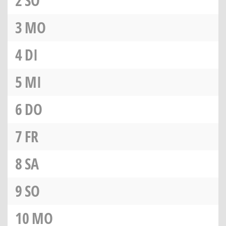
2
SO
3
MO
4
DI
5
MI
6
DO
7
FR
8
SA
9
SO
10
MO