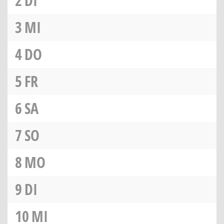
2
DI
3
MI
4
DO
5
FR
6
SA
7
SO
8
MO
9
DI
10
MI