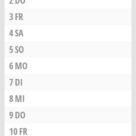
2
DO
3
FR
4
SA
5
SO
6
MO
7
DI
8
MI
9
DO
10
FR