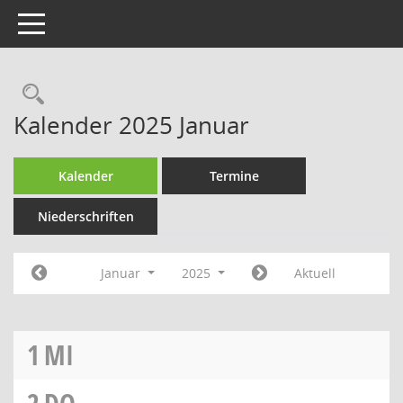
Toggle navigation
Rechercheauswahl
Kalender 2025 Januar
Kalender
Termine
Niederschriften
Januar
2025
Aktuell
1
MI