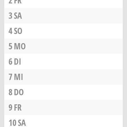
2
FR
3
SA
4
SO
5
MO
6
DI
7
MI
8
DO
9
FR
10
SA