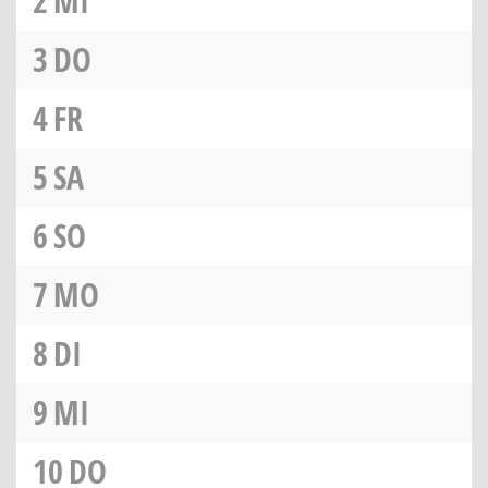
2
MI
3
DO
4
FR
5
SA
6
SO
7
MO
8
DI
9
MI
10
DO