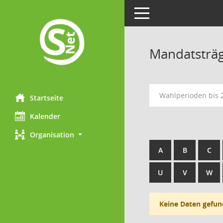
Toggle navigation
Mandatsträ
Wahlperioden bis
Startseite
Kalender
Organisation
A
B
C
U
V
W
Keine Daten gefun