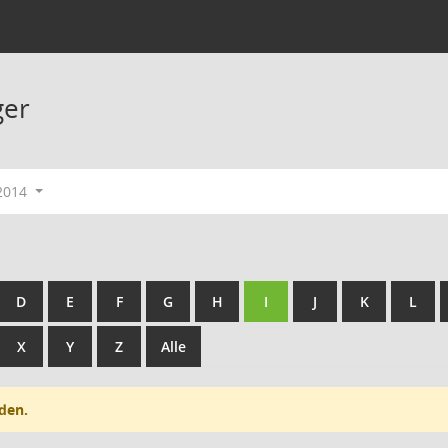
ger
 2014
D
E
F
G
H
I
J
K
L
X
Y
Z
Alle
den.