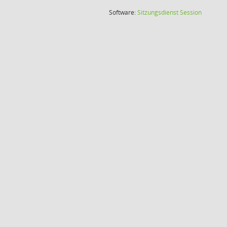
(Wird in
Software:
Sitzungsdienst
Session