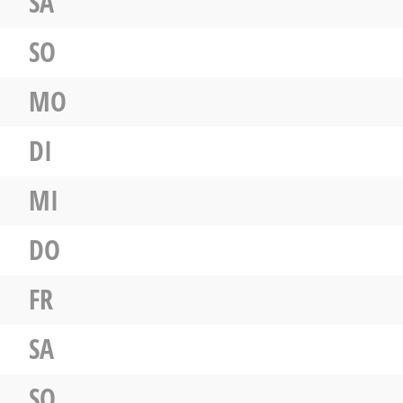
SA
SO
MO
DI
MI
DO
FR
SA
SO